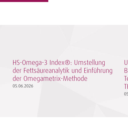
HS-Omega-3 Index®: Umstellung
U
der Fettsäureanalytik und Einführung
B
der Omegametrix-Methode
T
05.06.2026
T
0