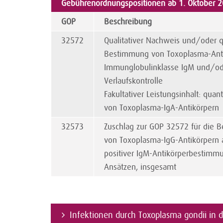
Gebührenordnungspositionen ab 1. Oktober 
GOP
Beschreibung
32572
Qualitativer Nachweis und/oder q
Bestimmung von Toxoplasma-Anti
Immunglobulinklasse IgM und/ode
Verlaufskontrolle
Fakultativer Leistungsinhalt: qua
von Toxoplasma-IgA-Antikörpern
32573
Zuschlag zur GOP 32572 für die B
von Toxoplasma-IgG-Antikörpern a
positiver IgM-Antikörperbestimm
Ansätzen, insgesamt
Infektionen durch Toxoplasma gondii in 