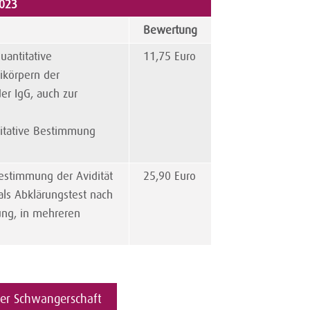
2023
Bewertung
uantitative
11,75 Euro
körpern der
r IgG, auch zur
ntitative Bestimmung
estimmung der Avidität
25,90 Euro
ls Abklärungstest nach
ung, in mehreren
der Schwangerschaft