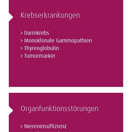
Krebs­erkrankungen
Darmkrebs
Monoklonale Gammopathien
Thyreoglobulin
Tumormarker
Organfunktions­störungen
Niereninsuffizienz