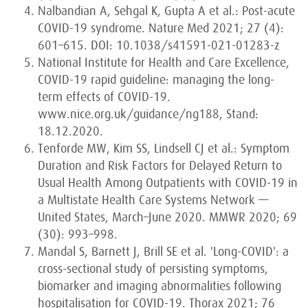
Nalbandian A, Sehgal K, Gupta A et al.: Post-acute
COVID-19 syndrome. Nature Med 2021; 27 (4):
601–615. DOI: 10.1038/s41591-021-01283-z
National Institute for Health and Care Excellence,
COVID-19 rapid guideline: managing the long-
term effects of COVID-19.
www.nice.org.uk/guidance/ng188, Stand:
18.12.2020.
Tenforde MW, Kim SS, Lindsell CJ et al.: Symptom
Duration and Risk Factors for Delayed Return to
Usual Health Among Outpatients with COVID-19 in
a Multistate Health Care Systems Network —
United States, March–June 2020. MMWR 2020; 69
(30): 993–998.
Mandal S, Barnett J, Brill SE et al. 'Long-COVID': a
cross-sectional study of persisting symptoms,
biomarker and imaging abnormalities following
hospitalisation for COVID-19. Thorax 2021; 76