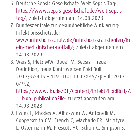
Deutsche Sepsis-Gesellschaft: Welt-Sepsis-Tag:
https://www.sepsis-gesellschaft.de/welt-sepsis-
tag/
; zuletzt abgerufen am 14.08.2023
Bundeszentrale für gesundheitliche Aufklärung:
Infektionsschutz.de:
www.infektionsschutz.de/infektionskrankheiten/kra
ein-medizinischer-notfall/
; zuletzt abgerufen am
14.08.2023
Weis S, Pletz MW, Bauer M: Sepsis – neue
Definition, neue Kontroversen Epid Bull
2017;37:415 – 419 | DOI 10.17886/EpiBull-2017-
049.2;
https://www.rki.de/DE/Content/Infekt/EpidBull
__blob=publicationFile
; zuletzt abgerufen am
14.08.2023
Evans L, Rhodes A, Alhazzani W, Antonelli M,
Coopersmith CM, French C, Machado FR, Mcintyre
L, Ostermann M, Prescott HC, Schorr C, Simpson S,