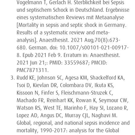
Vogelmann T, Gerlach H. Sterblichkeit bei Sepsis
und septischem Schock in Deutschland. Ergebnisse
eines systematischen Reviews mit Metaanalyse
[Mortality in sepsis and septic shock in Germany.
Results of a systematic review and meta-
analysis]. Anaesthesist. 2021 Aug;70(8):673-
680. German. doi: 10.1007/s00101-021-00917-
8. Epub 2021 Feb 9. Erratum in: Anaesthesist.
2021 Jun 21;: PMID: 33559687; PMCID:
PMC7871311.
Rudd KE, Johnson SC, Agesa KM, Shackelford KA,
Tsoi D, Kievlan DR, Colombara DV, Ikuta KS,
Kissoon N, Finfer S, Fleischmann-Struzek C,
Machado FR, Reinhart KK, Rowan K, Seymour CW,
Watson RS, West TE, Marinho F, Hay SI, Lozano R,
Lopez AD, Angus DC, Murray CJL, Naghavi M.
Global, regional, and national sepsis incidence and
mortality, 1990-2017: analysis for the Global