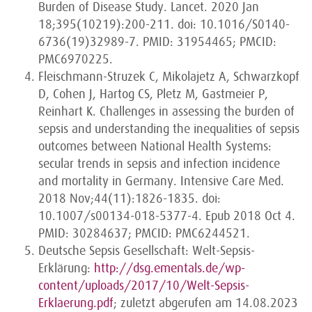
Burden of Disease Study. Lancet. 2020 Jan
18;395(10219):200-211. doi: 10.1016/S0140-
6736(19)32989-7. PMID: 31954465; PMCID:
PMC6970225.
Fleischmann-Struzek C, Mikolajetz A, Schwarzkopf
D, Cohen J, Hartog CS, Pletz M, Gastmeier P,
Reinhart K. Challenges in assessing the burden of
sepsis and understanding the inequalities of sepsis
outcomes between National Health Systems:
secular trends in sepsis and infection incidence
and mortality in Germany. Intensive Care Med.
2018 Nov;44(11):1826-1835. doi:
10.1007/s00134-018-5377-4. Epub 2018 Oct 4.
PMID: 30284637; PMCID: PMC6244521.
Deutsche Sepsis Gesellschaft: Welt-Sepsis-
Erklärung:
http://dsg.ementals.de/wp-
content/uploads/2017/10/Welt-Sepsis-
Erklaerung.pdf
; zuletzt abgerufen am 14.08.2023