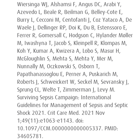
Wiersinga WJ, Alshamsi F, Angus DC, Arabi Y,
Azevedo L, Beale R, Beilman G, Belley-Cote E,
Burry L, Cecconi M, Centofanti J, Coz Yataco A, De
Waele J, Dellinger RP, Doi K, Du B, Estenssoro E,
Ferrer R, Gomersall C, Hodgson C, Hylander Møller
M, Iwashyna T, Jacob S, Kleinpell R, Klompas M,
Koh Y, Kumar A, Kwizera A, Lobo S, Masur H,
McGloughlin S, Mehta S, Mehta Y, Mer M,
Nunnally M, Oczkowski S, Osborn T,
Papathanassoglou E, Perner A, Puskarich M,
Roberts J, Schweickert W, Seckel M, Sevransky J,
Sprung CL, Welte T, Zimmerman J, Levy M.
Surviving Sepsis Campaign: International
Guidelines for Management of Sepsis and Septic
Shock 2021. Crit Care Med. 2021 Nov
1;49(11):e1063-e1143. doi:
10.1097/CCM.0000000000005337. PMID:
34605781.