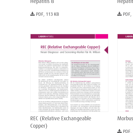
Hepatitis B
Hepatit
PDF, 113 KB
PDF,
REC (Relative Exchangeable
Morbus
Copper)
PDF,