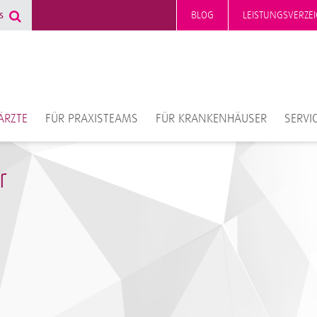
BLOG
LEISTUNGSVERZEI
ÄRZTE
FÜR PRAXISTEAMS
FÜR KRANKENHÄUSER
SERVI
r