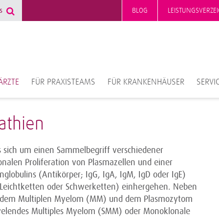
BLOG
LEISTUNGSVERZEI
ÄRZTE
FÜR PRAXISTEAMS
FÜR KRANKENHÄUSER
SERVI
thien
 sich um einen Sammelbegriff verschiedener
nalen Proliferation von Plasmazellen und einer
lobulins (Antikörper; IgG, IgA, IgM, IgD oder IgE)
e Leichtketten oder Schwerketten) einhergehen. Neben
 dem Multiplen Myelom (MM) und dem Plasmozytom
welendes Multiples Myelom (SMM) oder Monoklonale