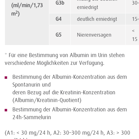
G3b
30
(ml/min/1,73
erniedrigt
2
m
)
G4
deutlich erniedrigt
15
<
G5
Nierenversagen
1
* Für eine Bestimmung von Albumin im Urin stehen
verschiedene Möglichkeiten zur Verfügung.
Bestimmung der Albumin-Konzentration aus dem
Spontanurin und
deren Bezug auf die Kreatinin-Konzentration
(Albumin/Kreatinin-Quotient)
Bestimmung der Albumin-Konzentration aus dem
24h-Sammelurin
(A1: < 30 mg/24 h, A2: 30–300 mg/24 h, A3: > 300