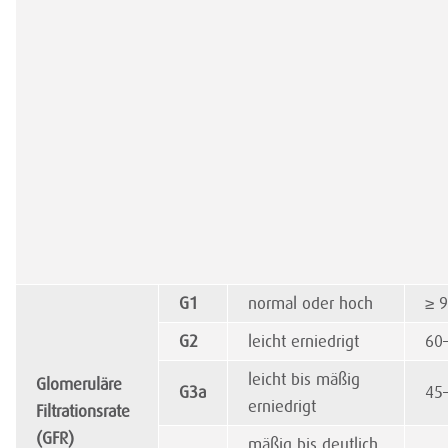
G1
normal oder hoch
≥ 
G2
leicht erniedrigt
60
leicht bis mäßig
Glomeruläre
G3a
45
erniedrigt
Filtrationsrate
(GFR)
mäßig bis deutlich