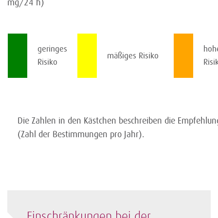
mg/24 h)
geringes
hoh
mäßiges Risiko
Risiko
Ris
Die Zahlen in den Kästchen beschreiben die Empfehlu
(Zahl der Bestimmungen pro Jahr).
Einschränkungen bei der