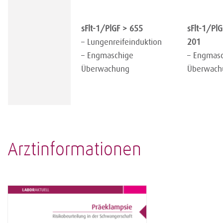
sFlt-1/PlGF > 655
sFlt-1/PlG
– Lungenreifeinduktion
201
– Engmaschige
– Engmas
Überwachung
Überwach
Arztinformationen