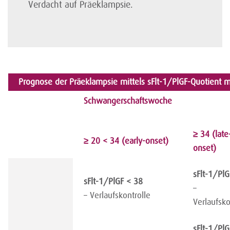
Verdacht auf Präeklampsie.
Prognose der Präeklampsie mittels sFlt-1/PlGF-Quotient
Schwangerschaftswoche
≥ 34 (late
≥ 20 < 34 (early-onset)
onset)
sFlt-1/PlG
sFlt-1/PlGF < 38
–
– Verlaufskontrolle
Verlaufsko
sFlt-1/PlG