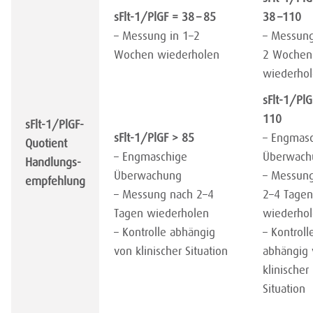
sFlt-1/PlGF = 38 – 85
38 –110
– Messung in 1–2
– Messung
Wochen wiederholen
2 Wochen
wiederho
sFlt-1/PlG
110
sFlt-1/PlGF-
sFlt-1/PlGF > 85
– Engmas
Quotient
– Engmaschige
Überwach
Handlungs-
Überwachung
– Messun
empfehlung
– Messung nach​ 2–4
2–4 Tagen
Tagen wiederholen
wiederho
– Kontrolle abhängig
– Kontroll
von klinischer Situation
abhängig 
klinischer
Situation