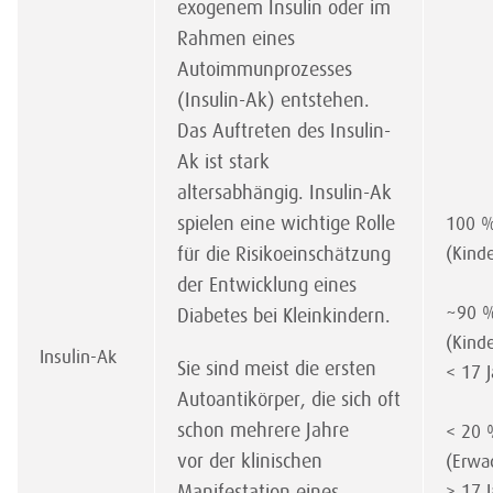
exogenem Insulin oder im
Rahmen eines
Autoimmunprozesses
(Insulin-Ak) entstehen.
Das Auftreten des Insulin-
Ak ist stark
altersabhängig. Insulin-Ak
spielen eine wichtige Rolle
100 
für die Risikoeinschätzung
(Kinde
der Entwicklung eines
~90 
Diabetes bei Kleinkindern.
(Kind
Insulin-Ak
Sie sind meist die ersten
< 17 J
Autoantikörper, die sich oft
schon mehrere Jahre
< 20
vor der klinischen
(Erwa
Manifestation eines
> 17 J