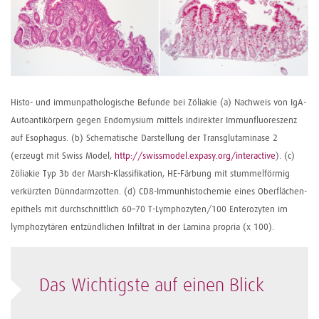
Histo- und immunpathologische Befunde bei Zöliakie (a) Nachweis von IgA-
Autoantikörpern gegen Endomysium mittels indirekter Immunfluoreszenz
auf Esophagus. (b) Schematische Darstellung der Transglutaminase 2
(erzeugt mit Swiss Model,
http://swissmodel.expasy.org/interactive
). (c)
Zöliakie Typ 3b der Marsh-Klassifikation, HE-Färbung mit stummelförmig
verkürzten Dünndarmzotten. (d) CD8-Immunhisto­chemie eines Oberflächen­
epithels mit durchschnittlich 60–70 T-Lymphozyten/100 Enterozyten im
lymphozytären entzündlichen Infiltrat in der Lamina propria (x 100).
Das Wichtigste auf einen Blick