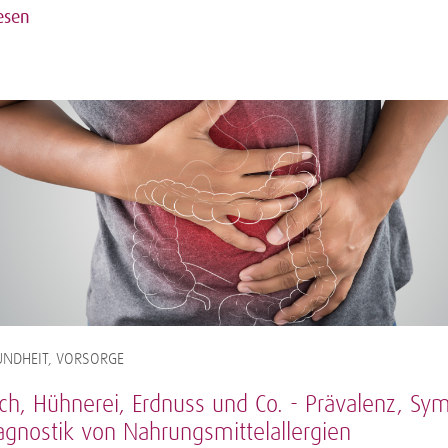
esen
NDHEIT, VORSORGE
ch, Hühnerei, Erdnuss und Co. - Prävalenz, S
agnostik von Nahrungsmittelallergien