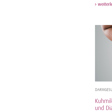
weiterl
DARMGESU
Kuhmil
und Di