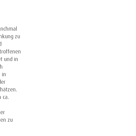
manchmal
ankung zu
d
troffenen
t und in
ch
 in
der
chätzen.
 ca.
ler
en zu