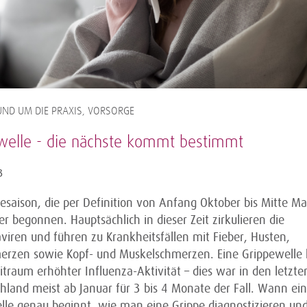
ND UM DIE PRAXIS, VORSORGE
welle - die nächste kommt bestimmt
3
esaison, die per Definition von Anfang Oktober bis Mitte Mai
r begonnen. Hauptsächlich in dieser Zeit zirkulieren die
viren und führen zu Krankheitsfällen mit Fieber, Husten,
erzen sowie Kopf- und Muskelschmerzen. Eine Grippewelle
eitraum erhöhter Influenza-Aktivität – dies war in den letzte
hland meist ab Januar für 3 bis 4 Monate der Fall. Wann ei
lle genau beginnt, wie man eine Grippe diagnostizieren und