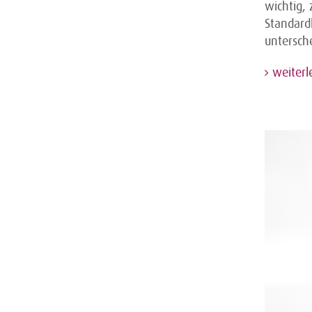
wichtig,
Standard
untersch
weiterl