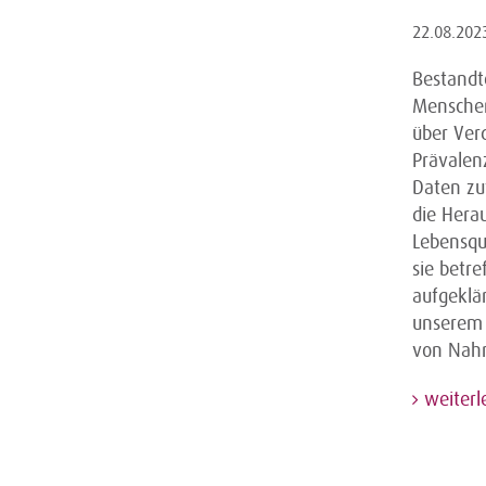
22.08.202
Bestandt
Menschen
über Ver
Prävalen
Daten zu
die Hera
Lebensqua
sie betr
aufgeklä
unserem 
von Nahr
weiterl