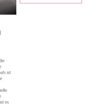
d
die
e
fs ist
ne
elle
e
st es