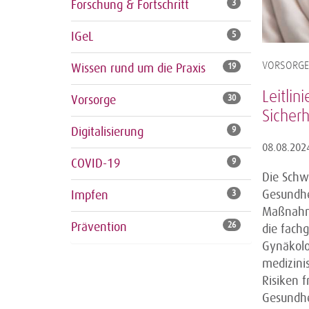
Forschung & Fortschritt
3
IGeL
5
VORSORGE
Wissen rund um die Praxis
19
Leitli
Vorsorge
30
Sicherh
Digitalisierung
9
08.08.202
COVID-19
9
Die Schwa
Gesundhei
Impfen
3
Maßnahme
Prävention
26
die fach
Gynäkolo
medizinis
Risiken 
Gesundhe