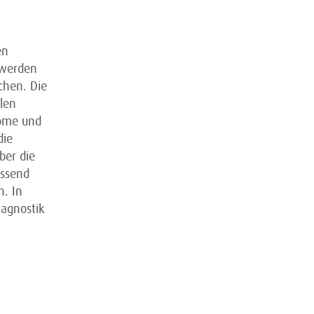
en
hwerden
chen. Die
len
tome und
die
ber die
assend
. In
agnostik