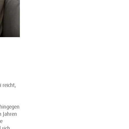
 reicht,
 hingegen
n Jahren
ne
 sich