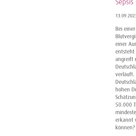
Sepsis 
13.09.202
Bei eine
Blutverg
einer Au
entsteht
angreift
Deutschla
verläuft
Deutschl
hohen Du
Schätzung
50.000 T
mindeste
erkannt 
können?