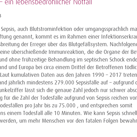
– ein lebensbedrohlicher Notfall
3
r Sepsis, auch Blutstrominfektion oder umgangssprachlich 
iftung genannt, kommt es im Rahmen einer Infektionserkr
sbreitung der Erreger über das Blutgefäßsystem. Nachfolgen
 eine überschießende Immunreaktion, die die Organe der Be
 und ohne frühzeitige Behandlung im septischen Schock ende
nd und Europa bei circa einem Drittel der Betroffenen tödli
. Laut kumulativen Daten aus den Jahren 1990 – 2017 treten
and jährlich mindestens 279.000 Sepsisfälle auf – aufgrund 
nkelziffer lässt sich die genaue Zahl jedoch nur schwer abs
 für die Zahl der Todesfälle aufgrund von Sepsis reichen von
odesfällen pro Jahr bis zu 75.000 , und entsprechen somit
ns einem Todesfall alle 10 Minuten. Wie kann Sepsis schnel
werden, um mehr Menschen vor den fatalen Folgen bewahr